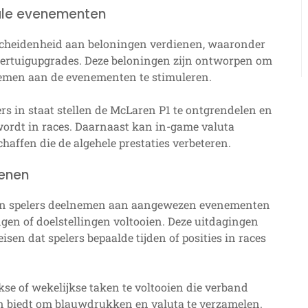
iale evenementen
scheidenheid aan beloningen verdienen, waaronder
oertuigupgrades. Deze beloningen zijn ontworpen om
 nemen aan de evenementen te stimuleren.
s in staat stellen de McLaren P1 te ontgrendelen en
wordt in races. Daarnaast kan in-game valuta
affen die de algehele prestaties verbeteren.
ienen
ten spelers deelnemen aan aangewezen evenementen
gen of doelstellingen voltooien. Deze uitdagingen
en dat spelers bepaalde tijden of posities in races
se of wekelijkse taken te voltooien die verband
n biedt om blauwdrukken en valuta te verzamelen.