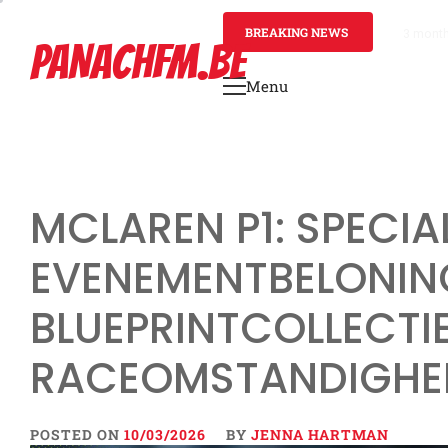
Skip
to
BREAKING NEWS
3 mont
PANACHFM.BE
content
Menu
Primary
Menu
MCLAREN P1: SPECIA
EVENEMENTBELONIN
BLUEPRINTCOLLECTIE
RACEOMSTANDIGHE
POSTED ON
10/03/2026
BY
JENNA HARTMAN