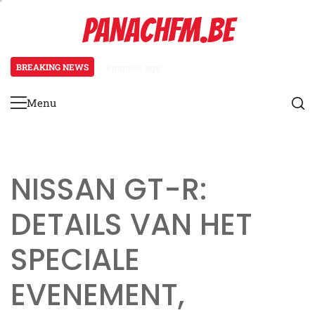
Skip
PANACHFM.BE
to
content
BREAKING NEWS
3 months ago
Mclaren P1: Speciale evenementb
Menu
Primary
Menu
NISSAN GT-R:
DETAILS VAN HET
SPECIALE
EVENEMENT,